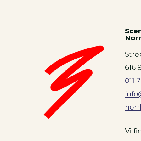
Sce
Nor
Strö
616 
011 
info
norr
Vi f