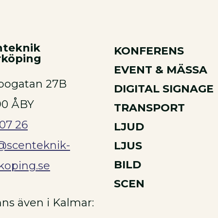
nteknik
KONFERENS
rköping
EVENT & MÄSSA
bogatan 27B
DIGITAL SIGNAGE
90 ÅBY
TRANSPORT
707 26
LJUD
@scenteknik-
LJUS
BILD
koping.se
SCEN
inns även i Kalmar: