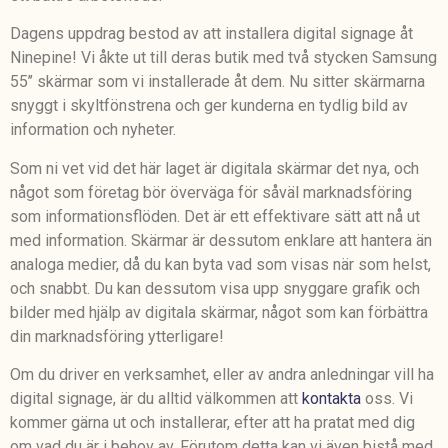
Dagens uppdrag bestod av att installera digital signage åt
Ninepine! Vi åkte ut till deras butik med två stycken Samsung
55’’ skärmar som vi installerade åt dem. Nu sitter skärmarna
snyggt i skyltfönstrena och ger kunderna en tydlig bild av
information och nyheter.
Som ni vet vid det här laget är digitala skärmar det nya, och
något som företag bör överväga för såväl marknadsföring
som informationsflöden. Det är ett effektivare sätt att nå ut
med information. Skärmar är dessutom enklare att hantera än
analoga medier, då du kan byta vad som visas när som helst,
och snabbt. Du kan dessutom visa upp snyggare grafik och
bilder med hjälp av digitala skärmar, något som kan förbättra
din marknadsföring ytterligare!
Om du driver en verksamhet, eller av andra anledningar vill ha
digital signage, är du alltid välkommen att
kontakta
oss. Vi
kommer gärna ut och installerar, efter att ha pratat med dig
om vad du är i behov av. Förutom detta kan vi även bistå med