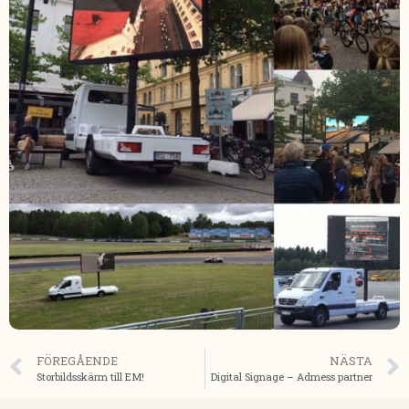
FÖREGÅENDE
NÄSTA
Storbildsskärm till EM!
Digital Signage – Admess partner